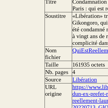
Titre
Condamnation d
Paris : qui est
Soustitre
«Libération» tr
Gikongoro, qui
été condamné ma
à vingt ans de 
complicité dans
Nom
QuiEstReellem
fichier
Taille
161935 octets
Nb. pages
4
Source
Libération
URL
https://www.lib
origine
dun-ex-prefet-r
reellement-lau
20220713_G