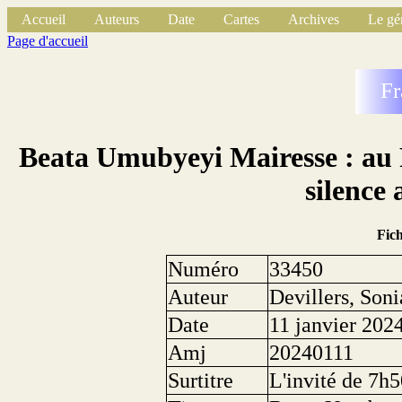
Accueil
Auteurs
Date
Cartes
Archives
Le gé
Page d'accueil
Fr
Beata Umubyeyi Mairesse : au 
silence
Fic
Numéro
33450
Auteur
Devillers, Soni
Date
11 janvier 202
Amj
20240111
Surtitre
L'invité de 7h