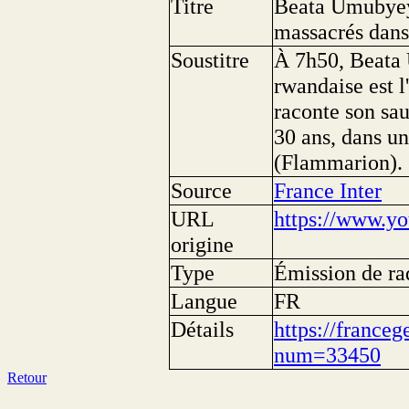
Titre
Beata Umubyeyi
massacrés dans
Soustitre
À 7h50, Beata
rwandaise est l
raconte son sau
30 ans, dans u
(Flammarion).
Source
France Inter
URL
https://www.
origine
Type
Émission de ra
Langue
FR
Détails
https://franceg
num=33450
Retour