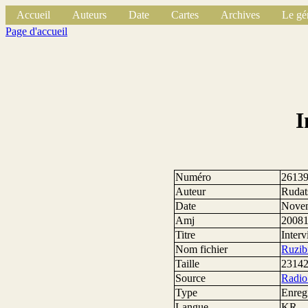
Accueil
Auteurs
Date
Cartes
Archives
Le gé
Page d'accueil
I
Numéro
2613
Auteur
Rudat
Date
Nove
Amj
2008
Titre
Inter
Nom fichier
Ruzib
Taille
23142
Source
Radio
Type
Enreg
Langue
KR