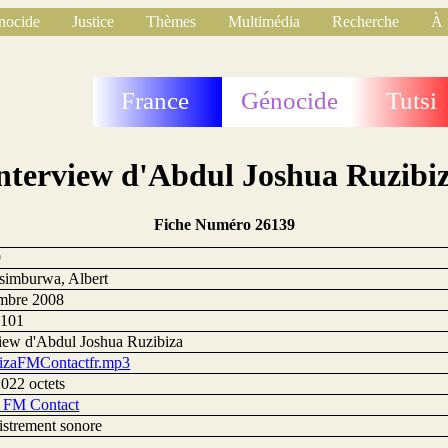
nocide
Justice
Thèmes
Multimédia
Recherche
À 
France
Génocide
Tutsi
nterview d'Abdul Joshua Ruzibi
Fiche Numéro 26139
9
simburwa, Albert
mbre 2008
1101
view d'Abdul Joshua Ruzibiza
izaFMContactfr.mp3
022 octets
 FM Contact
istrement sonore