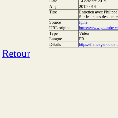
Date
14 octobre 2015
Amj
20150014
Titre
Entretien avec Philippe
Sur les traces des tueu
Source
Igihe
URL origine
https://www.youtube.
Type
Vidéo
Langue
FR
Détails
https://francegenocide
Retour