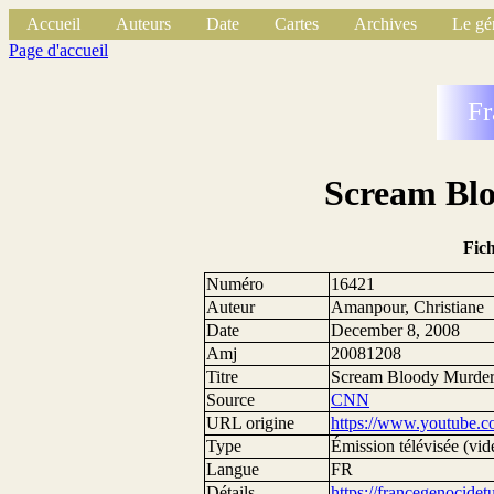
Accueil
Auteurs
Date
Cartes
Archives
Le gé
Page d'accueil
Fr
Scream Blo
Fic
Numéro
16421
Auteur
Amanpour, Christiane
Date
December 8, 2008
Amj
20081208
Titre
Scream Bloody Murder 
Source
CNN
URL origine
https://www.youtube
Type
Émission télévisée (vid
Langue
FR
Détails
https://francegenocide