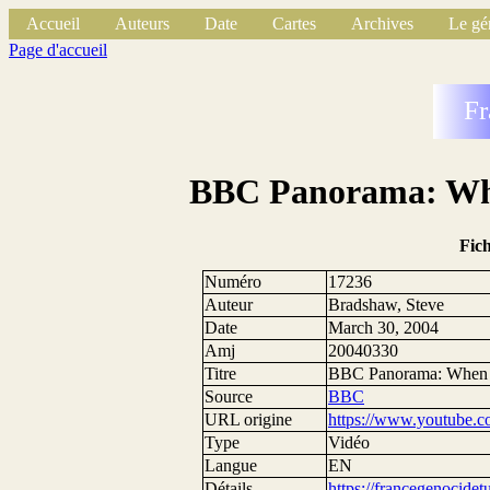
Accueil
Auteurs
Date
Cartes
Archives
Le gé
Page d'accueil
Fr
BBC Panorama: Wh
Fic
Numéro
17236
Auteur
Bradshaw, Steve
Date
March 30, 2004
Amj
20040330
Titre
BBC Panorama: When
Source
BBC
URL origine
https://www.youtube
Type
Vidéo
Langue
EN
Détails
https://francegenocide