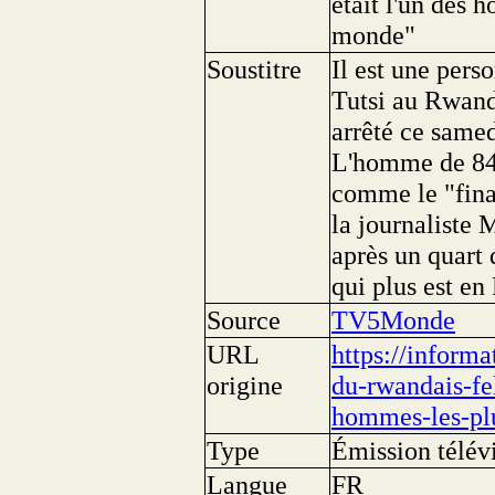
était l'un des 
monde"
Soustitre
Il est une pers
Tutsi au Rwand
arrêté ce samed
L'homme de 84 a
comme le "fina
la journaliste 
après un quart 
qui plus est en
Source
TV5Monde
URL
https://inform
origine
du-rwandais-fel
hommes-les-pl
Type
Émission télév
Langue
FR