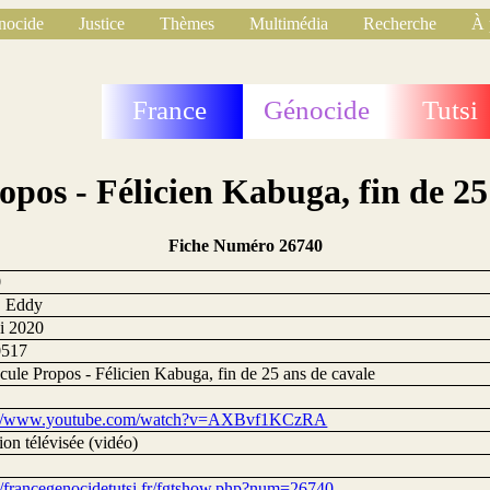
nocide
Justice
Thèmes
Multimédia
Recherche
À 
France
Génocide
Tutsi
pos - Félicien Kabuga, fin de 25
Fiche Numéro 26740
0
i, Eddy
i 2020
0517
cule Propos - Félicien Kabuga, fin de 25 ans de cavale
s://www.youtube.com/watch?v=AXBvf1KCzRA
on télévisée (vidéo)
://francegenocidetutsi.fr/fgtshow.php?num=26740