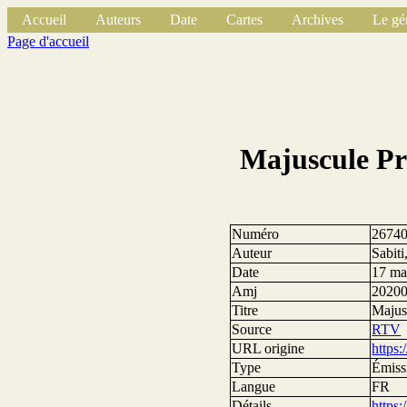
Accueil
Auteurs
Date
Cartes
Archives
Le gé
Page d'accueil
Majuscule Pro
Numéro
2674
Auteur
Sabit
Date
17 ma
Amj
2020
Titre
Majus
Source
RTV
URL origine
http
Type
Émissi
Langue
FR
Détails
https