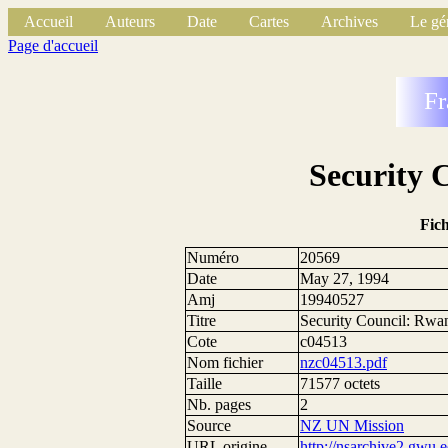
Accueil
Auteurs
Date
Cartes
Archives
Le gé
Page d'accueil
Fr
Security 
Fic
Numéro
20569
Date
May 27, 1994
Amj
19940527
Titre
Security Council: Rwa
Cote
c04513
Nom fichier
nzc04513.pdf
Taille
71577 octets
Nb. pages
2
Source
NZ UN Mission
URL origine
http://nsarchive2.g