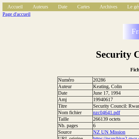
Accueil
Auteurs
Date
Cartes
Archives
Le gé
Page d'accueil
Fr
Security 
Fic
Numéro
20286
Auteur
Keating, Colin
Date
June 17, 1994
Amj
19940617
Titre
Security Council: Rwa
Nom fichier
nzc04641.pdf
Taille
266139 octets
Nb. pages
6
Source
NZ UN Mission
URL origine
https://nsarchive2.g