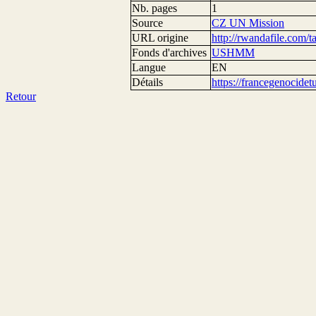
Nb. pages
1
Source
CZ UN Mission
URL origine
http://rwandafile.com/t
Fonds d'archives
USHMM
Langue
EN
Détails
https://francegenocide
Retour