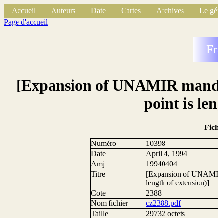
Accueil
Auteurs
Date
Cartes
Archives
Le gé
Page d'accueil
Fr
[Expansion of UNAMIR mandate
point is le
Fic
Numéro
10398
Date
April 4, 1994
Amj
19940404
Titre
[Expansion of UNAMIR m
length of extension)]
Cote
2388
Nom fichier
cz2388.pdf
Taille
29732 octets